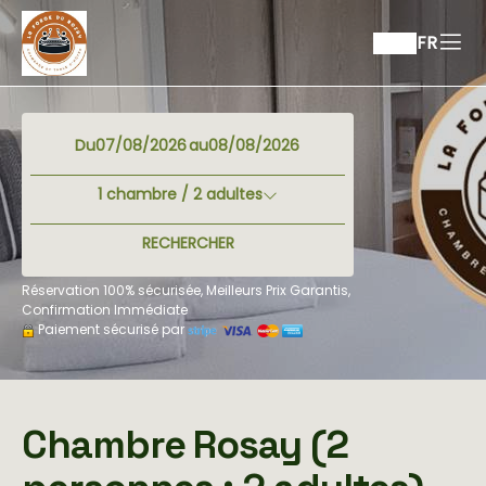
FR
Du
au
1
chambre /
2
adultes
RECHERCHER
Réservation 100% sécurisée, Meilleurs Prix Garantis,
Confirmation Immédiate
Paiement sécurisé par
Chambre Rosay (2