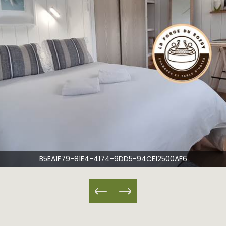
B5EA1F79-81E4-4174-9DD5-94CE12500AF6