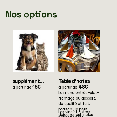
Nos options
supplément
Table d'hotes
animaux par jour
15€
48€
à partir de
à partir de
Le menu entrée-plat-
fromage ou dessert,
de qualité et fait
maison , le petit
Les vins et autres
déjeuner est inclus