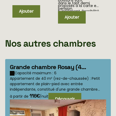
boissons sont
dans le tarif demi
proposés à la carte en
pension.
Ajouter
supplément. Possibilité
de choisir le vin au
Ajouter
verre.
Nos autres chambres
Grande chambre Rosay (4
personnes : 2 adultes, 2 enfants)
Capacité maximum : 6
Appartement de 40 m² (rez-de-chaussée) : Petit
appartement de plain-pied avec entrée
indépendante, constitué d'une grande chambre
avec coin canapé ( q...
116€
à partir de
/nuit
Découvrir